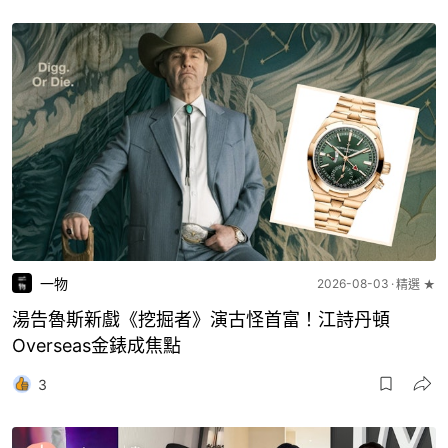
一物
2026-08-03
精選 ★
湯告魯斯新戲《挖掘者》演古怪首富！江詩丹頓
Overseas金錶成焦點
3