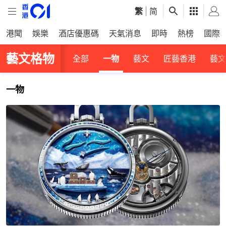
繁
|
简
港聞
娛樂
酒店優惠碼
天氣消息
即時
熱榜
國際
藝文格物
全部
一物
藝文
匠藝香港
藝文
一物