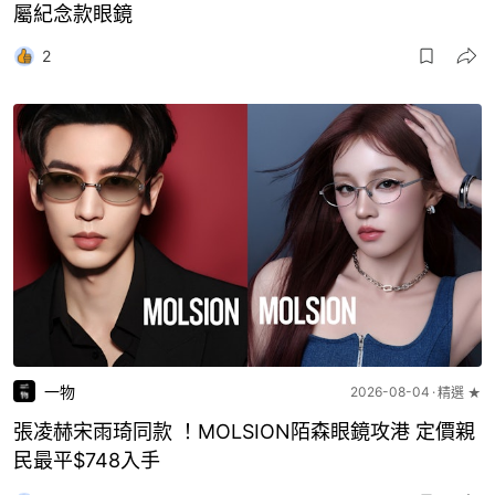
屬紀念款眼鏡
2
一物
2026-08-04
精選 ★
張凌赫宋雨琦同款 ！MOLSION陌森眼鏡攻港 定價親
民最平$748入手