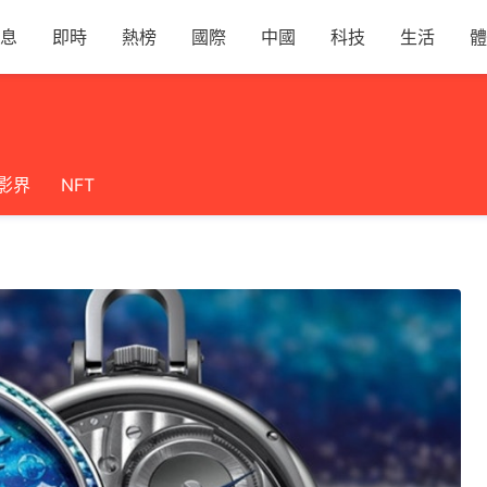
息
即時
熱榜
國際
中國
科技
生活
體
影界
NFT