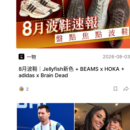
2026-08-03
一物
8月波鞋｜Jellyfish新色 + BEAMS x HOKA +
adidas x Brain Dead
2