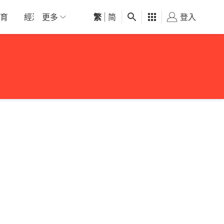
育
經濟
更多
01深圳
繁
觀點
|
简
健康
好食玩飛
登入
女