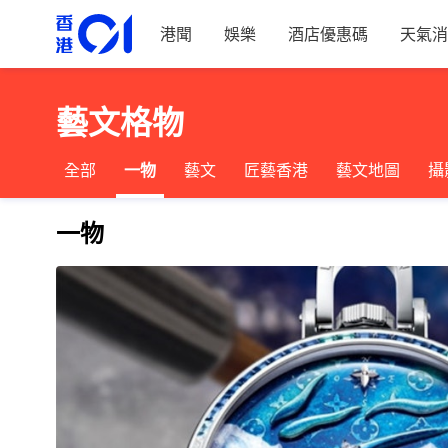
港聞
娛樂
酒店優惠碼
天氣消
藝文格物
全部
一物
藝文
匠藝香港
藝文地圖
攝
一物