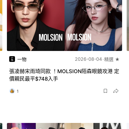
2026-08-04
一物
精選 ★
張凌赫宋雨琦同款 ！MOLSION陌森眼鏡攻港 定
價親民最平$748入手
1