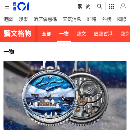
繁
|
简
港聞
娛樂
酒店優惠碼
天氣消息
即時
熱榜
國際
藝文格物
全部
一物
藝文
匠藝香港
藝文
一物