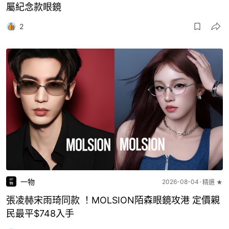
屬紀念款眼鏡
2
一物
2026-08-04
精選 ★
張凌赫宋雨琦同款 ！MOLSION陌森眼鏡攻港 定價親
民最平$748入手