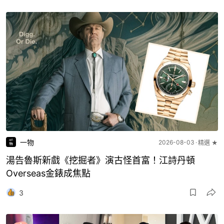
一物
2026-08-03
精選 ★
湯告魯斯新戲《挖掘者》演古怪首富！江詩丹頓
Overseas金錶成焦點
3