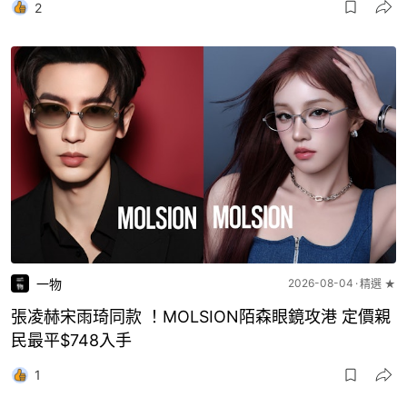
2
一物
2026-08-04
精選 ★
張凌赫宋雨琦同款 ！MOLSION陌森眼鏡攻港 定價親
民最平$748入手
1