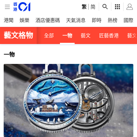
繁
|
简
港聞
娛樂
酒店優惠碼
天氣消息
即時
熱榜
國際
藝文格物
全部
一物
藝文
匠藝香港
藝文
一物