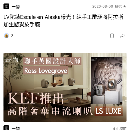
一物
2026-08-06
精選 ★
LV陀錶Escale en Alaska曝光！純手工雕琢將阿拉斯
加生態凝於手腕
3
一物
4 小時前