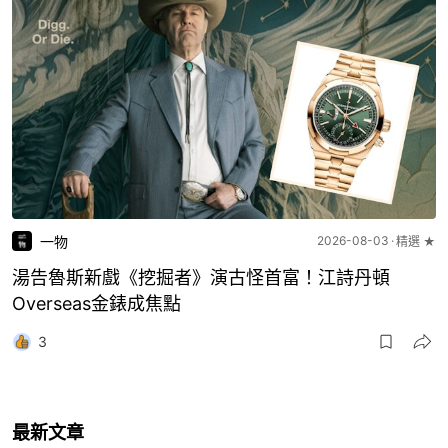
一物
2026-08-03
精選 ★
湯告魯斯新戲《挖掘者》演古怪首富！江詩丹頓
Overseas金錶成焦點
3
最新文章