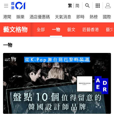
繁
|
简
港聞
娛樂
酒店優惠碼
天氣消息
即時
熱榜
國際
藝文格物
全部
一物
藝文
匠藝香港
藝文
一物