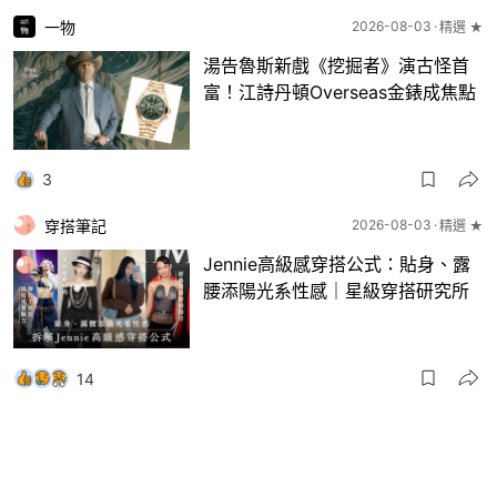
一物
2026-08-03
精選 ★
湯告魯斯新戲《挖掘者》演古怪首
富！江詩丹頓Overseas金錶成焦點
3
穿搭筆記
2026-08-03
精選 ★
Jennie高級感穿搭公式：貼身、露
腰添陽光系性感｜星級穿搭研究所
14
一物
2026-08-03
8月波鞋｜Jellyfish新色 + BEAMS