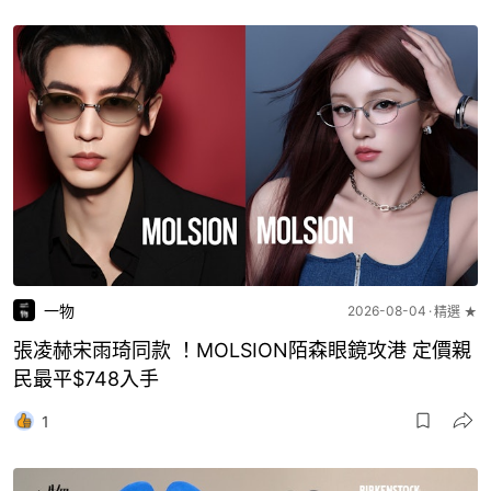
一物
2026-08-04
精選 ★
張凌赫宋雨琦同款 ！MOLSION陌森眼鏡攻港 定價親
民最平$748入手
1