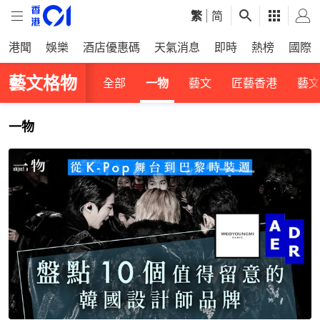
繁
|
简
港聞
娛樂
酒店優惠碼
天氣消息
即時
熱榜
國際
藝文格物
全部
一物
藝文
匠藝香港
藝文
一物