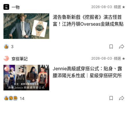
一物
2026-08-03
精選 ★
湯告魯斯新戲《挖掘者》演古怪首
富！江詩丹頓Overseas金錶成焦點
3
穿搭筆記
2026-08-03
精選 ★
Jennie高級感穿搭公式：貼身、露
腰添陽光系性感｜星級穿搭研究所
14
一物
2026-08-03
8月波鞋｜Jellyfish新色 + BEAMS