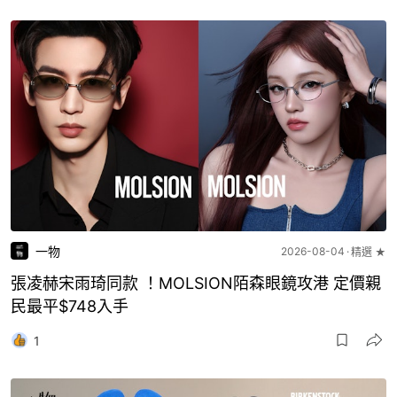
一物
2026-08-04
精選 ★
張凌赫宋雨琦同款 ！MOLSION陌森眼鏡攻港 定價親
民最平$748入手
1