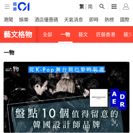
繁
|
简
港聞
娛樂
酒店優惠碼
天氣消息
即時
熱榜
國際
藝文格物
全部
一物
藝文
匠藝香港
藝文
一物