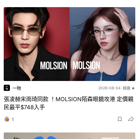
一物
2026-08-04
精選 ★
張凌赫宋雨琦同款 ！MOLSION陌森眼鏡攻港 定價親
民最平$748入手
1