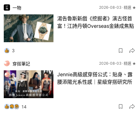
一物
2026-08-03
精選 ★
湯告魯斯新戲《挖掘者》演古怪首
富！江詩丹頓Overseas金錶成焦點
3
穿搭筆記
2026-08-03
精選 ★
Jennie高級感穿搭公式：貼身、露
腰添陽光系性感｜星級穿搭研究所
14
一物
2026-08-03
8月波鞋｜Jellyfish新色 + BEAMS