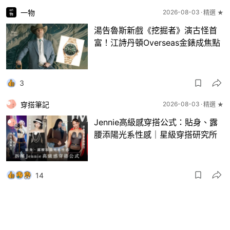
一物
2026-08-03
精選 ★
湯告魯斯新戲《挖掘者》演古怪首
富！江詩丹頓Overseas金錶成焦點
3
穿搭筆記
2026-08-03
精選 ★
Jennie高級感穿搭公式：貼身、露
腰添陽光系性感｜星級穿搭研究所
14
一物
2026-08-03
8月波鞋｜Jellyfish新色 + BEAMS