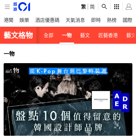
繁
|
简
港聞
娛樂
酒店優惠碼
天氣消息
即時
熱榜
國際
藝文格物
全部
一物
藝文
匠藝香港
藝文
一物