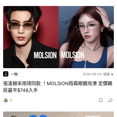
一物
2026-08-04
精選 ★
張凌赫宋雨琦同款 ！MOLSION陌森眼鏡攻港 定價親
民最平$748入手
1