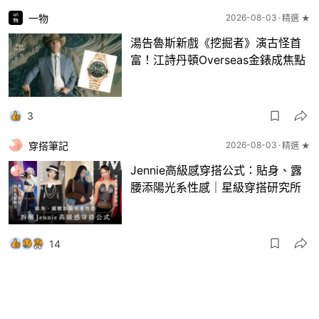
一物
2026-08-03
精選 ★
湯告魯斯新戲《挖掘者》演古怪首
富！江詩丹頓Overseas金錶成焦點
3
穿搭筆記
2026-08-03
精選 ★
Jennie高級感穿搭公式：貼身、露
腰添陽光系性感｜星級穿搭研究所
14
一物
2026-08-03
8月波鞋｜Jellyfish新色 + BEAMS