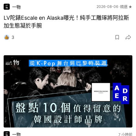
一物
2026-08-06
精選 ★
LV陀錶Escale en Alaska曝光！純手工雕琢將阿拉斯
加生態凝於手腕
3
一物
7 小時前