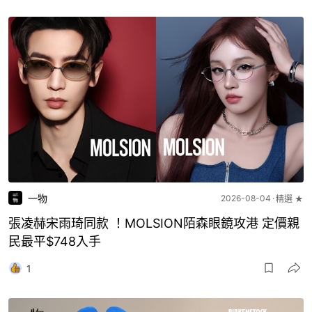
一物
2026-08-04
精選 ★
張凌赫宋雨琦同款 ！MOLSION陌森眼鏡攻港 定價親
民最平$748入手
1