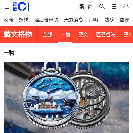
繁
|
简
港聞
娛樂
酒店優惠碼
天氣消息
即時
熱榜
國際
藝文格物
全部
一物
藝文
匠藝香港
藝文
一物