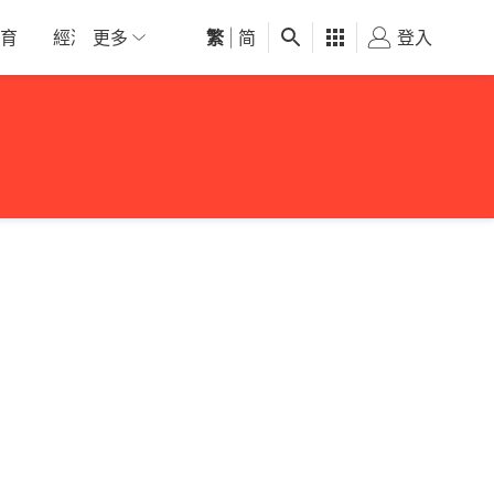
育
經濟
更多
01深圳
繁
觀點
|
简
健康
好食玩飛
登入
女