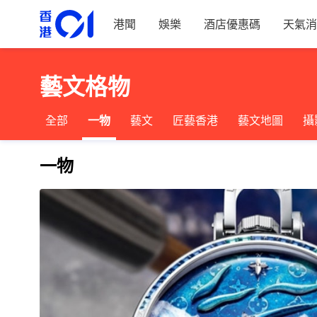
港聞
娛樂
酒店優惠碼
天氣消
藝文格物
全部
一物
藝文
匠藝香港
藝文地圖
攝
一物