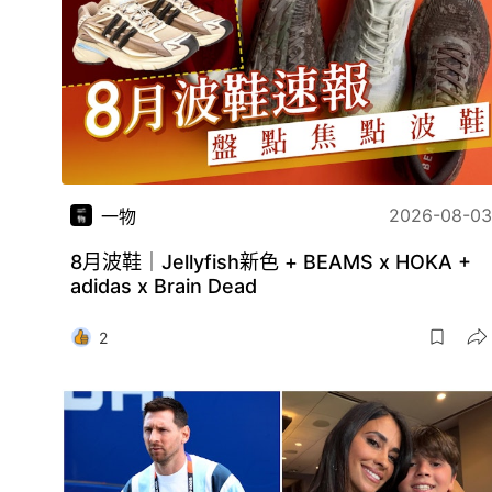
2026-08-03
一物
8月波鞋｜Jellyfish新色 + BEAMS x HOKA +
adidas x Brain Dead
2