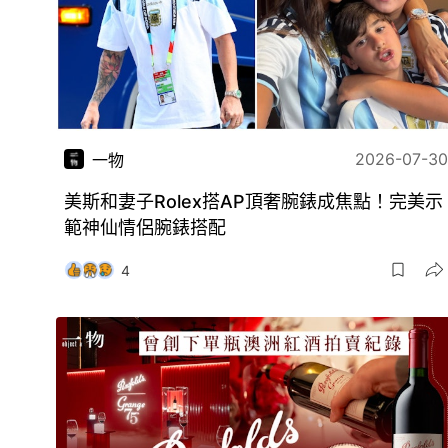
2026-07-30
一物
美斯和妻子Rolex搭AP頂奢腕錶成焦點！完美示
範神仙情侶腕錶搭配
4