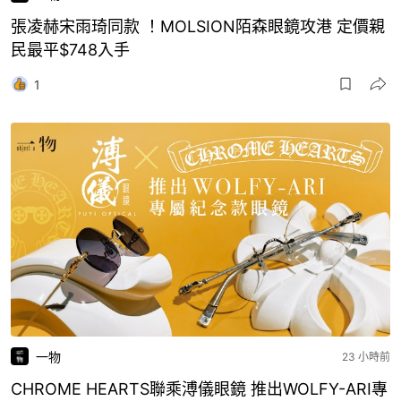
張凌赫宋雨琦同款 ！MOLSION陌森眼鏡攻港 定價親
民最平$748入手
1
一物
23 小時前
CHROME HEARTS聯乘溥儀眼鏡 推出WOLFY-ARI專