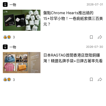
一物
2026-07-31
盤點Chrome Hearts推出過的
15+珍罕小物！一卷廁紙索價三百美
元？
3
一物
2026-07-30
日本RAGTAG首間香港店登陸銅鑼
灣！精選名牌手袋+日牌古著率先看
3
一物
2026-07-30
美斯和妻子Rolex搭AP頂奢腕錶成