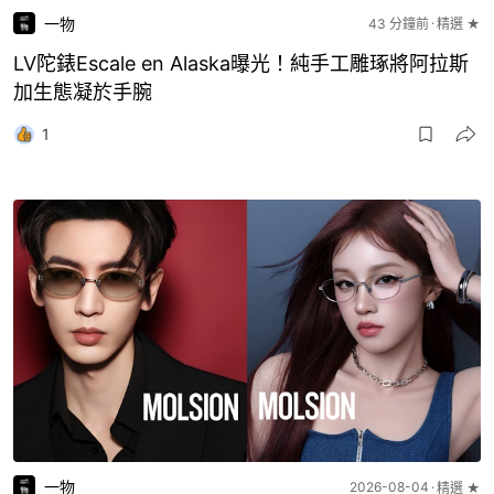
一物
43 分鐘前
精選 ★
LV陀錶Escale en Alaska曝光！純手工雕琢將阿拉斯
加生態凝於手腕
1
一物
2026-08-04
精選 ★