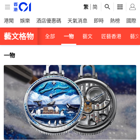
繁
|
简
港聞
娛樂
酒店優惠碼
天氣消息
即時
熱榜
國際
藝文格物
全部
一物
藝文
匠藝香港
藝文
一物