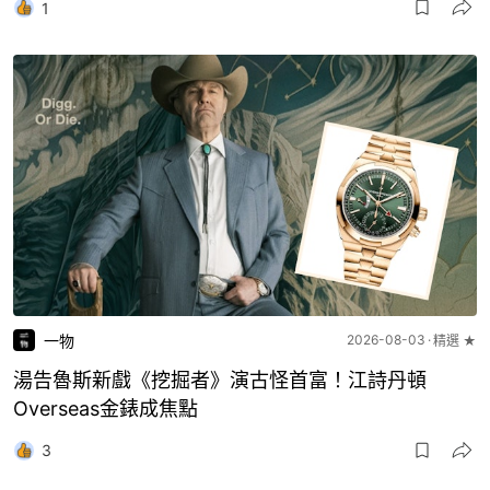
1
一物
2026-08-03
精選 ★
湯告魯斯新戲《挖掘者》演古怪首富！江詩丹頓
Overseas金錶成焦點
3