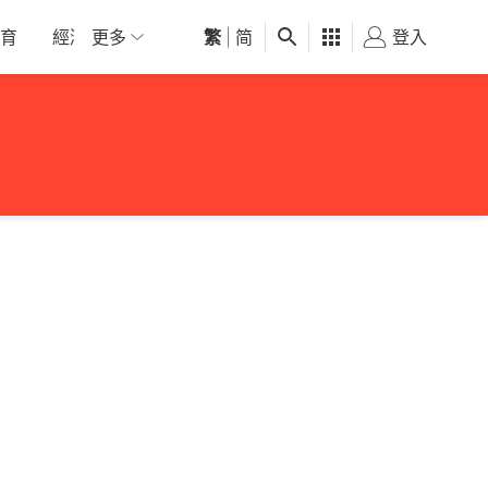
育
經濟
更多
01深圳
繁
觀點
|
简
健康
好食玩飛
登入
女