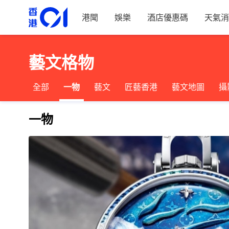
港聞
娛樂
酒店優惠碼
天氣消
藝文格物
全部
一物
藝文
匠藝香港
藝文地圖
攝
一物