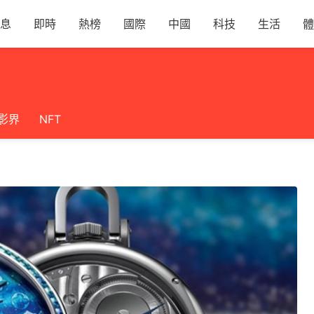
息
即時
熱榜
國際
中國
科技
生活
體
影界
NFT