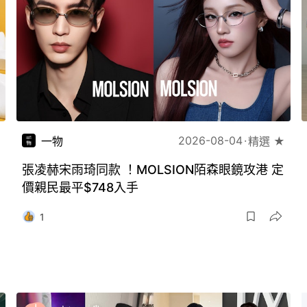
2026-08-04
一物
精選 ★
張凌赫宋雨琦同款 ！MOLSION陌森眼鏡攻港 定
價親民最平$748入手
1