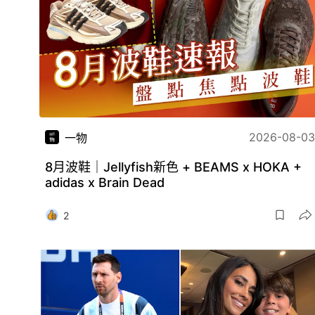
2026-08-03
一物
8月波鞋｜Jellyfish新色 + BEAMS x HOKA +
adidas x Brain Dead
2