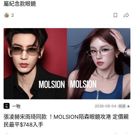
屬紀念款眼鏡
2
一物
2026-08-04
精選 ★
張凌赫宋雨琦同款 ！MOLSION陌森眼鏡攻港 定價親
民最平$748入手