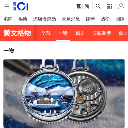
繁
|
简
港聞
娛樂
酒店優惠碼
天氣消息
即時
熱榜
國際
藝文格物
全部
一物
藝文
匠藝香港
藝文
一物