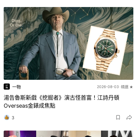
一物
2026-08-03
精選 ★
湯告魯斯新戲《挖掘者》演古怪首富！江詩丹頓
Overseas金錶成焦點
3