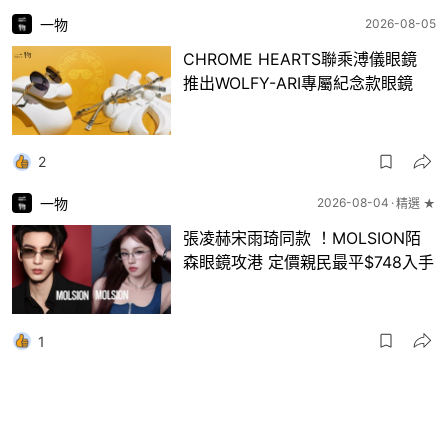
一物
2026-08-05
CHROME HEARTS聯乘溥儀眼鏡
推出WOLFY-ARI專屬紀念款眼鏡
2
一物
2026-08-04
精選 ★
張凌赫宋雨琦同款 ！MOLSION陌
森眼鏡攻港 定價親民最平$748入手
1
一物
2026-08-04
ADER ERROR x BIRKENSTOCK再