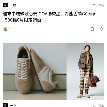
一物
2 小時前
週末中環微醺必去 COA聯乘墨西哥龍舌蘭Código
1530推8月限定調酒
1
一物
3 小時前