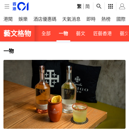
繁
|
简
港聞
娛樂
酒店優惠碼
天氣消息
即時
熱榜
國際
藝文格物
全部
一物
藝文
匠藝香港
藝文
一物