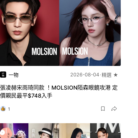
2026-08-04
一物
精選 ★
張凌赫宋雨琦同款 ！MOLSION陌森眼鏡攻港 定
價親民最平$748入手
1