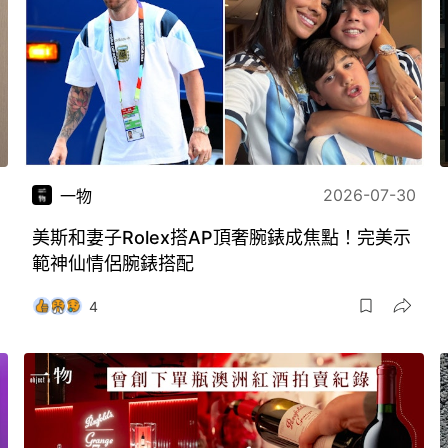
2026-07-30
一物
美斯和妻子Rolex搭AP頂奢腕錶成焦點！完美示
範神仙情侶腕錶搭配
4