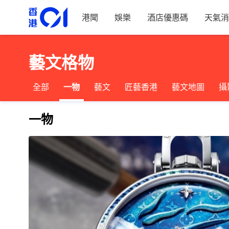
港聞
娛樂
酒店優惠碼
天氣消
藝文格物
全部
一物
藝文
匠藝香港
藝文地圖
攝
一物