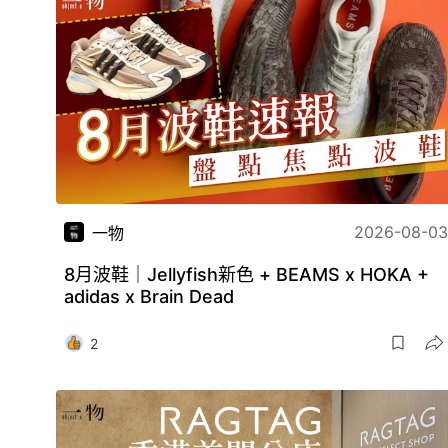
2026-08-03
一物
8月波鞋｜Jellyfish新色 + BEAMS x HOKA +
adidas x Brain Dead
2