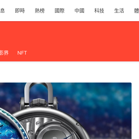
息
即時
熱榜
國際
中國
科技
生活
體
影界
NFT