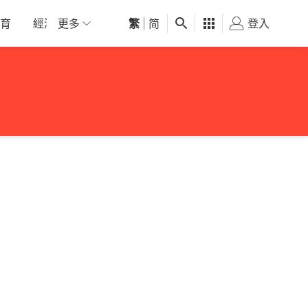
育
經濟
更多
01深圳
繁
觀點
|
简
健康
好食玩飛
登入
女