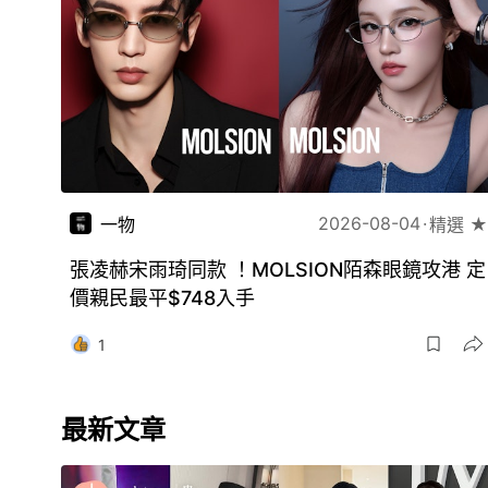
2026-08-04
一物
精選 ★
張凌赫宋雨琦同款 ！MOLSION陌森眼鏡攻港 定
價親民最平$748入手
1
最新文章