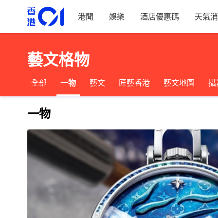
港聞
娛樂
酒店優惠碼
天氣消
藝文格物
全部
一物
藝文
匠藝香港
藝文地圖
攝
一物