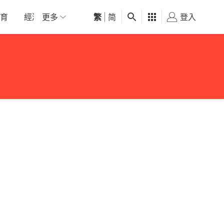
育
經濟
更多
01深圳
繁
觀點
|
简
健康
好食玩飛
登入
女