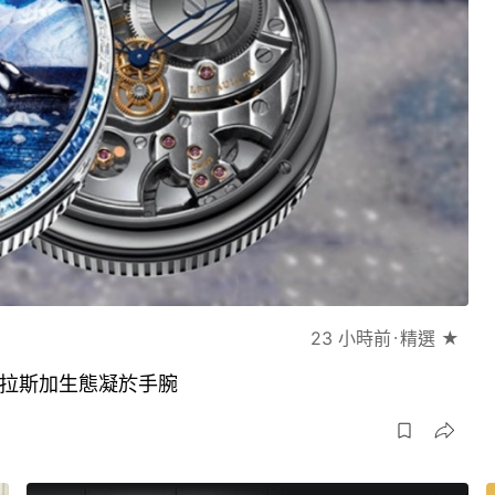
23 小時前
精選 ★
琢將阿拉斯加生態凝於手腕