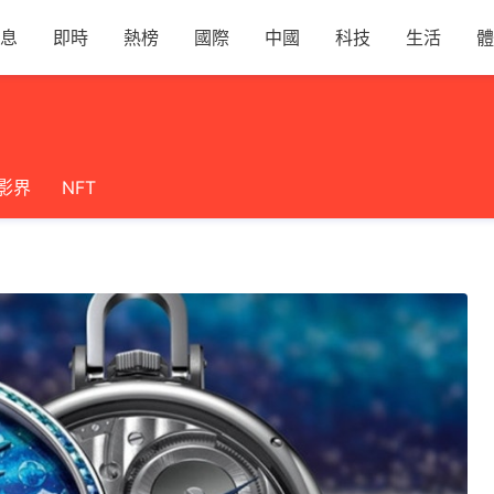
息
即時
熱榜
國際
中國
科技
生活
體
影界
NFT