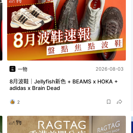
2026-08-03
一物
8月波鞋｜Jellyfish新色 + BEAMS x HOKA +
adidas x Brain Dead
2