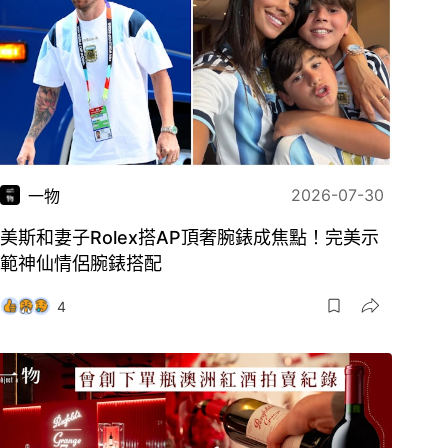
2026-07-30
一物
美斯和妻子Rolex搭AP頂奢腕錶成焦點！完美示
範神仙情侶腕錶搭配
4