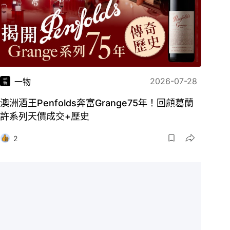
2026-07-28
一物
澳洲酒王Penfolds奔富Grange75年！回顧葛蘭
許系列天價成交+歷史
2