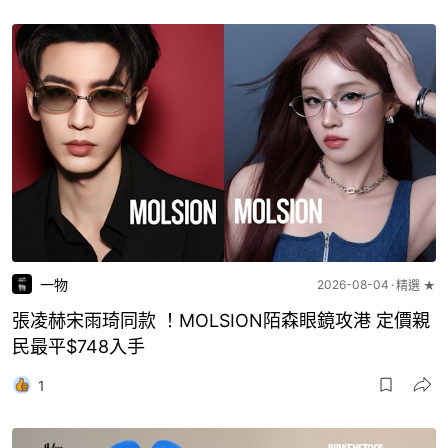
一物
2026-08-04
精選 ★
張凌赫宋雨琦同款 ！MOLSION陌森眼鏡攻港 定價親
民最平$748入手
1