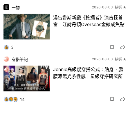
一物
2026-08-03
精選 ★
湯告魯斯新戲《挖掘者》演古怪首
富！江詩丹頓Overseas金錶成焦點
3
穿搭筆記
2026-08-03
精選 ★
Jennie高級感穿搭公式：貼身、露
腰添陽光系性感｜星級穿搭研究所
14
一物
2026-08-03
8月波鞋｜Jellyfish新色 + BEAMS