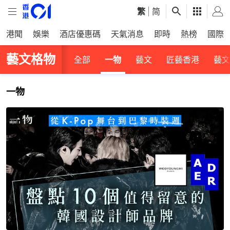
繁
|
简
港聞
娛樂
酒店優惠碼
天氣消息
即時
熱榜
國際
藝文格物
全部
一物
藝文
匠藝香港
藝文
一物