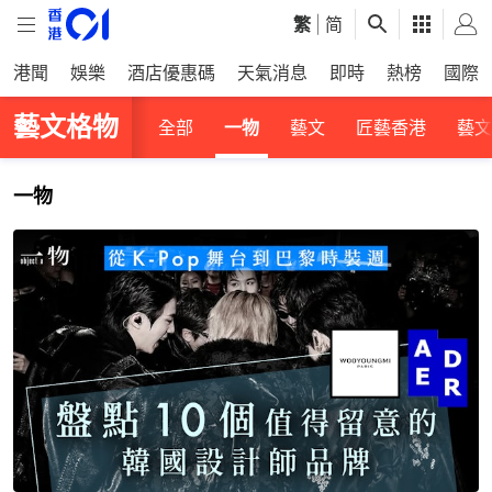
繁
|
简
港聞
娛樂
酒店優惠碼
天氣消息
即時
熱榜
國際
藝文格物
全部
一物
藝文
匠藝香港
藝文
一物