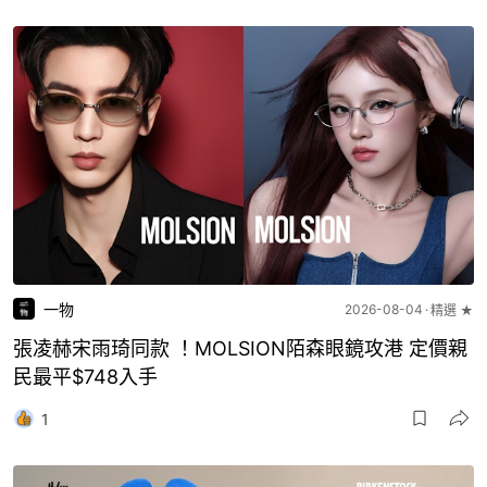
一物
2026-08-04
精選 ★
張凌赫宋雨琦同款 ！MOLSION陌森眼鏡攻港 定價親
民最平$748入手
1