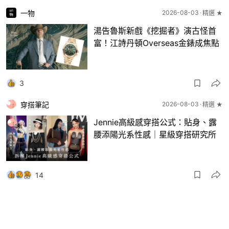
一物
2026-08-03
精選 ★
湯告魯斯新戲《挖掘者》演古怪首
富！江詩丹頓Overseas金錶成焦點
3
穿搭筆記
2026-08-03
精選 ★
Jennie高級感穿搭公式：貼身、露
腰添陽光系性感｜星級穿搭研究所
14
一物
2026-08-03
8月波鞋｜Jellyfish新色 + BEAMS