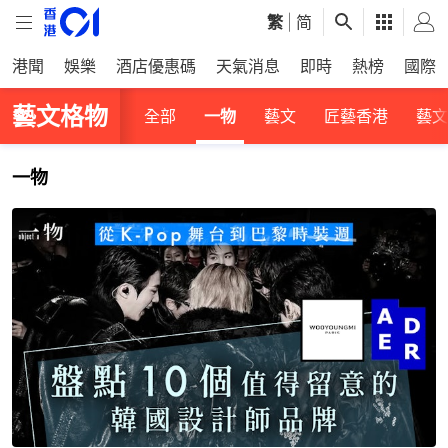
繁
|
简
港聞
娛樂
酒店優惠碼
天氣消息
即時
熱榜
國際
藝文格物
全部
一物
藝文
匠藝香港
藝文
一物