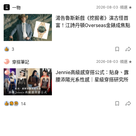
一物
2026-08-03
精選 ★
湯告魯斯新戲《挖掘者》演古怪首
富！江詩丹頓Overseas金錶成焦點
3
穿搭筆記
2026-08-03
精選 ★
Jennie高級感穿搭公式：貼身、露
腰添陽光系性感｜星級穿搭研究所
14
一物
2026-08-03
8月波鞋｜Jellyfish新色 + BEAMS