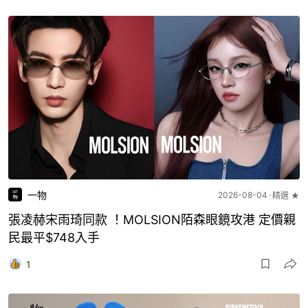
一物
2026-08-04
精選 ★
張凌赫宋雨琦同款 ！MOLSION陌森眼鏡攻港 定價親
民最平$748入手
1