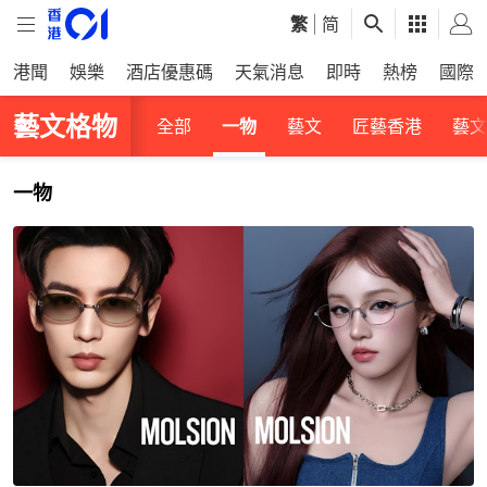
繁
|
简
港聞
娛樂
酒店優惠碼
天氣消息
即時
熱榜
國際
藝文格物
全部
一物
藝文
匠藝香港
藝文
一物