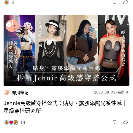
3
穿搭筆記
2026-08-03
精選 ★
Jennie高級感穿搭公式：貼身、露腰添陽光系性感｜
星級穿搭研究所
14