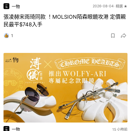
一物
2026-08-04
精選 ★
張凌赫宋雨琦同款 ！MOLSION陌森眼鏡攻港 定價親
民最平$748入手
1
一物
15 小時前