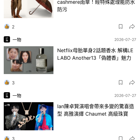
cashmere雨傘！經特殊處理能防水
防污
2
一物
2026-07-27
Netflix母胎單身2話題香水 解構LE
LABO Another13「偽體香」魅力
3
一物
2026-07-27
Ian陳卓賢演唱會帶來多變的驚喜造
型 高雅演繹 Chaumet 高級珠寶
3