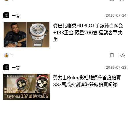
一物
2026-07-24
麥巴比聯乘HUBLOT手錶純白陶瓷
+18K王金 限量200隻 運動奢華共
生
1
一物
2026-07-23
勞力士Rolex彩虹地通拿首度拍賣
337萬成交創澳洲鐘錶拍賣紀錄
5
一物
2026-07-23
TAG Heuer第4度攜手Gulf 推新錶