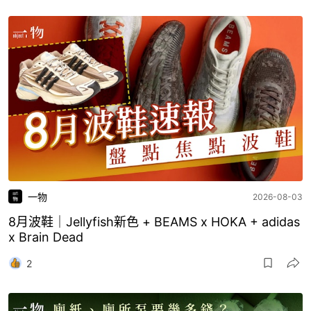
一物
2026-08-03
8月波鞋｜Jellyfish新色 + BEAMS x HOKA + adidas
x Brain Dead
2