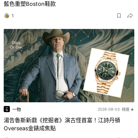
藍色重塑Boston鞋款
1
一物
2026-08-03
精選 ★
湯告魯斯新戲《挖掘者》演古怪首富！江詩丹頓
Overseas金錶成焦點