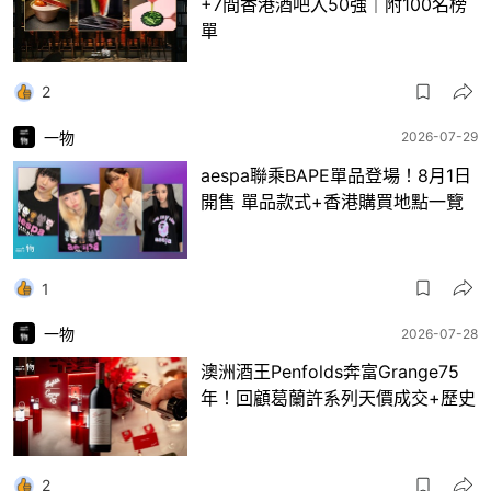
+7間香港酒吧入50強｜附100名榜
單
2
一物
2026-07-29
aespa聯乘BAPE單品登場！8月1日
開售 單品款式+香港購買地點一覽
1
一物
2026-07-28
澳洲酒王Penfolds奔富Grange75
年！回顧葛蘭許系列天價成交+歷史
2