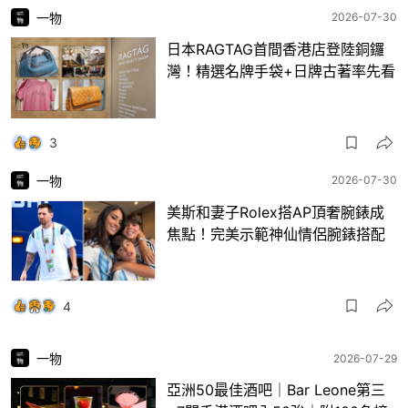
一物
2026-07-30
日本RAGTAG首間香港店登陸銅鑼
灣！精選名牌手袋+日牌古著率先看
3
一物
2026-07-30
美斯和妻子Rolex搭AP頂奢腕錶成
焦點！完美示範神仙情侶腕錶搭配
4
一物
2026-07-29
亞洲50最佳酒吧｜Bar Leone第三