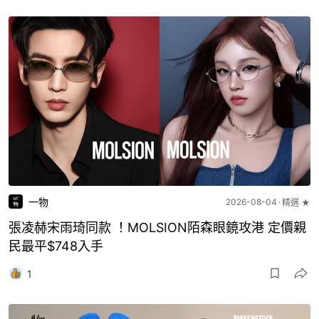
一物
2026-08-04
精選 ★
張凌赫宋雨琦同款 ！MOLSION陌森眼鏡攻港 定價親
民最平$748入手
1