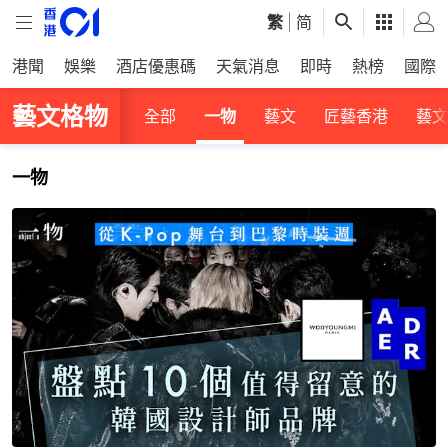
繁
|
简
港聞
娛樂
酒店優惠碼
天氣消息
即時
熱榜
國際
藝文格物
全部
一物
藝文
匠藝香港
藝文
一物