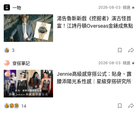
一物
2026-08-03
精選 ★
湯告魯斯新戲《挖掘者》演古怪首
富！江詩丹頓Overseas金錶成焦點
3
穿搭筆記
2026-08-03
精選 ★
Jennie高級感穿搭公式：貼身、露
腰添陽光系性感｜星級穿搭研究所
14
一物
2026-08-03
8月波鞋｜Jellyfish新色 + BEAMS