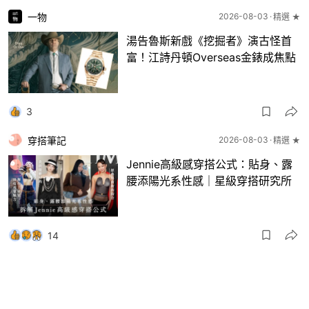
一物
2026-08-03
精選 ★
湯告魯斯新戲《挖掘者》演古怪首
富！江詩丹頓Overseas金錶成焦點
3
穿搭筆記
2026-08-03
精選 ★
Jennie高級感穿搭公式：貼身、露
腰添陽光系性感｜星級穿搭研究所
14
一物
2026-08-03
8月波鞋｜Jellyfish新色 + BEAMS