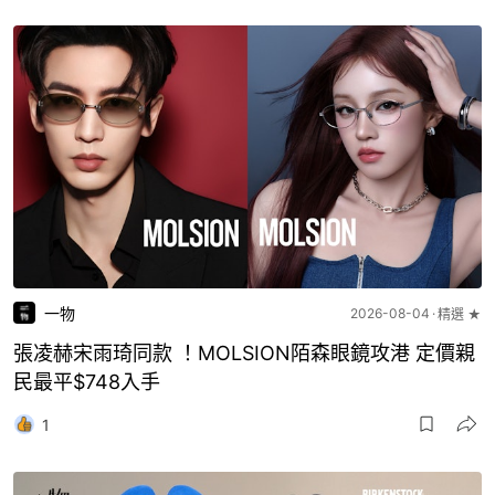
一物
2026-08-04
精選 ★
張凌赫宋雨琦同款 ！MOLSION陌森眼鏡攻港 定價親
民最平$748入手
1