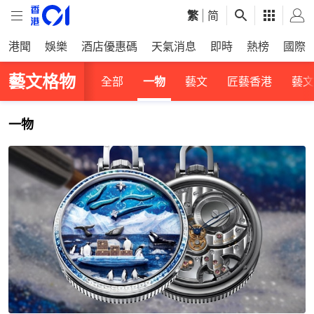
繁
|
简
港聞
娛樂
酒店優惠碼
天氣消息
即時
熱榜
國際
藝文格物
全部
一物
藝文
匠藝香港
藝文
一物