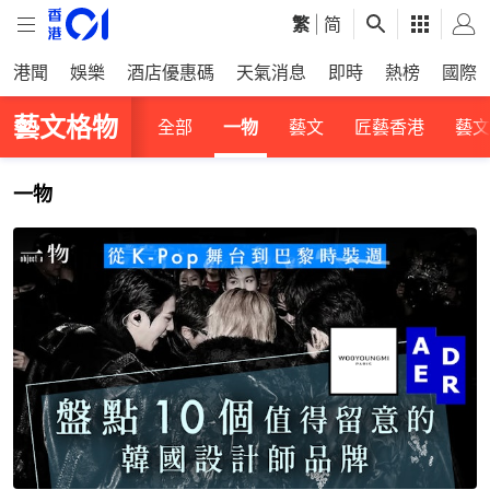
繁
|
简
港聞
娛樂
酒店優惠碼
天氣消息
即時
熱榜
國際
藝文格物
全部
一物
藝文
匠藝香港
藝文
一物