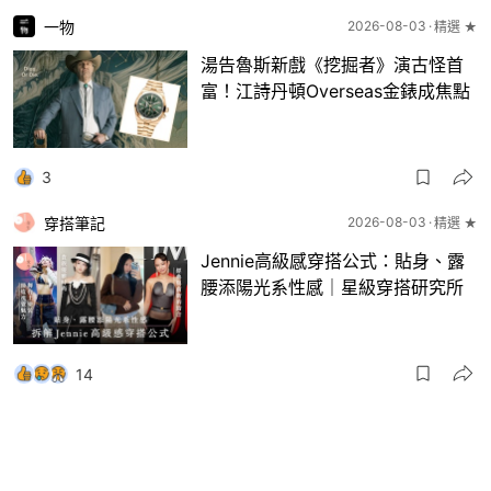
一物
2026-08-03
精選 ★
湯告魯斯新戲《挖掘者》演古怪首
富！江詩丹頓Overseas金錶成焦點
3
穿搭筆記
2026-08-03
精選 ★
Jennie高級感穿搭公式：貼身、露
腰添陽光系性感｜星級穿搭研究所
14
一物
2026-08-03
8月波鞋｜Jellyfish新色 + BEAMS