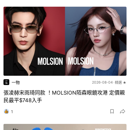
一物
2026-08-04
精選 ★
張凌赫宋雨琦同款 ！MOLSION陌森眼鏡攻港 定價親
民最平$748入手
1