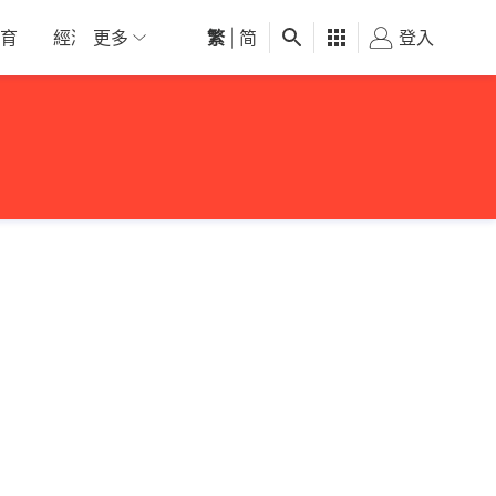
育
經濟
更多
01深圳
繁
觀點
|
简
健康
好食玩飛
登入
女