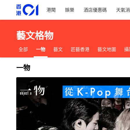
港聞
娛樂
酒店優惠碼
天氣消
藝文格物
全部
一物
藝文
匠藝香港
藝文地圖
攝
一物