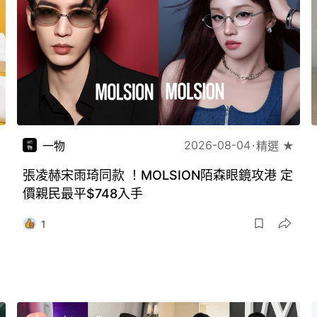
2026-08-04
一物
精選 ★
張凌赫宋雨琦同款 ！MOLSION陌森眼鏡攻港 定
價親民最平$748入手
1