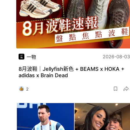
2026-08-03
一物
8月波鞋｜Jellyfish新色 + BEAMS x HOKA +
adidas x Brain Dead
2