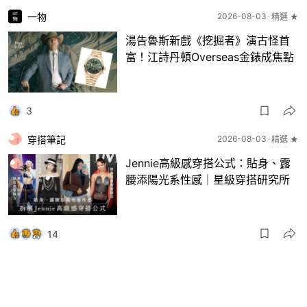
一物
2026-08-03
精選 ★
湯告魯斯新戲《挖掘者》演古怪首
富！江詩丹頓Overseas金錶成焦點
3
穿搭筆記
2026-08-03
精選 ★
Jennie高級感穿搭公式：貼身、露
腰添陽光系性感｜星級穿搭研究所
14
一物
2026-08-03
8月波鞋｜Jellyfish新色 + BEAMS