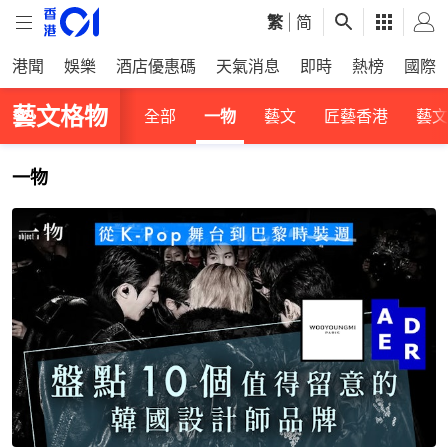
繁
|
简
港聞
娛樂
酒店優惠碼
天氣消息
即時
熱榜
國際
藝文格物
全部
一物
藝文
匠藝香港
藝文
一物