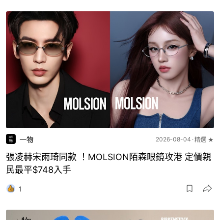
一物
2026-08-04
精選 ★
張凌赫宋雨琦同款 ！MOLSION陌森眼鏡攻港 定價親
民最平$748入手
1