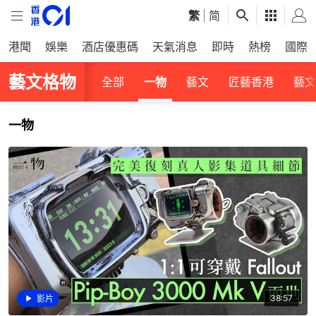
繁
|
简
港聞
娛樂
酒店優惠碼
天氣消息
即時
熱榜
國際
藝文格物
全部
一物
藝文
匠藝香港
藝文
一物
38:57
影片