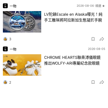
一物
2026-08-06
精選 ★
LV陀錶Escale en Alaska曝光！純
手工雕琢將阿拉斯加生態凝於手腕
3
一物
2026-08-05
CHROME HEARTS聯乘溥儀眼鏡
推出WOLFY-ARI專屬紀念款眼鏡
2
一物
2026-08-04
精選 ★
張凌赫宋雨琦同款 ！MOLSION陌