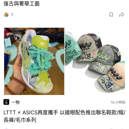
復古與奢華工藝
1
一物
16 小時前
LTTT × ASICS再度攜手 以搶眼配色推出聯名鞋款/帽/
長褲/毛巾系列