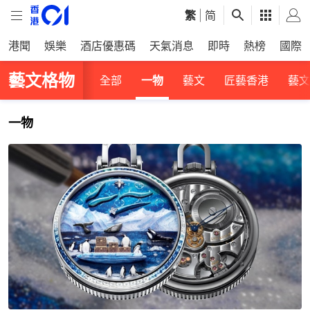
繁
|
简
港聞
娛樂
酒店優惠碼
天氣消息
即時
熱榜
國際
藝文格物
全部
一物
藝文
匠藝香港
藝文
一物