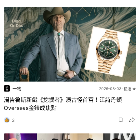
一物
2026-08-03
精選 ★
湯告魯斯新戲《挖掘者》演古怪首富！江詩丹頓
Overseas金錶成焦點
3