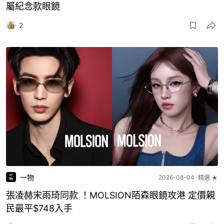
屬紀念款眼鏡
2
一物
2026-08-04
精選 ★
張凌赫宋雨琦同款 ！MOLSION陌森眼鏡攻港 定價親
民最平$748入手