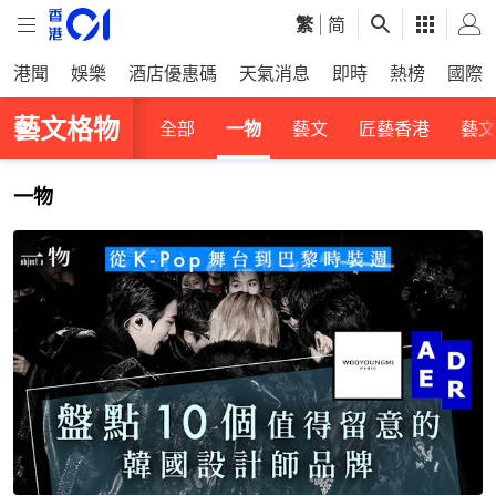
繁
|
简
港聞
娛樂
酒店優惠碼
天氣消息
即時
熱榜
國際
藝文格物
全部
一物
藝文
匠藝香港
藝文
一物