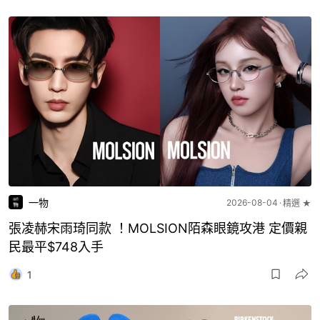
一物
2026-08-04
精選 ★
張凌赫宋雨琦同款 ！MOLSION陌森眼鏡攻港 定價親
民最平$748入手
1