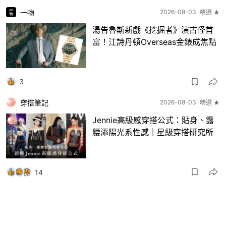
一物
2026-08-03
精選 ★
湯告魯斯新戲《挖掘者》演古怪首
富！江詩丹頓Overseas金錶成焦點
3
穿搭筆記
2026-08-03
精選 ★
Jennie高級感穿搭公式：貼身、露
腰添陽光系性感｜星級穿搭研究所
14
一物
2026-08-03
8月波鞋｜Jellyfish新色 + BEAMS