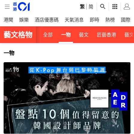
繁
|
简
港聞
娛樂
酒店優惠碼
天氣消息
即時
熱榜
國際
藝文格物
全部
一物
藝文
匠藝香港
藝文
一物