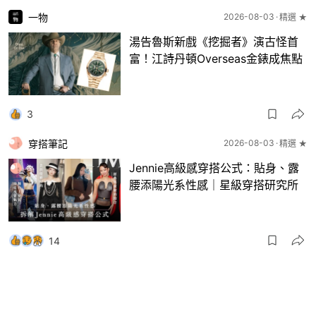
一物
2026-08-03
精選 ★
湯告魯斯新戲《挖掘者》演古怪首
富！江詩丹頓Overseas金錶成焦點
3
穿搭筆記
2026-08-03
精選 ★
Jennie高級感穿搭公式：貼身、露
腰添陽光系性感｜星級穿搭研究所
14
一物
2026-08-03
8月波鞋｜Jellyfish新色 + BEAMS