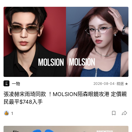
一物
2026-08-04
精選 ★
張凌赫宋雨琦同款 ！MOLSION陌森眼鏡攻港 定價親
民最平$748入手
1