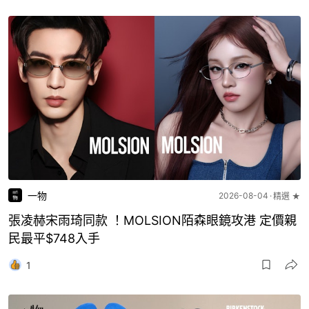
一物
2026-08-04
精選 ★
張凌赫宋雨琦同款 ！MOLSION陌森眼鏡攻港 定價親
民最平$748入手
1