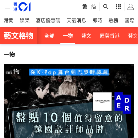
繁
|
简
港聞
娛樂
酒店優惠碼
天氣消息
即時
熱榜
國際
藝文格物
全部
一物
藝文
匠藝香港
藝文
一物