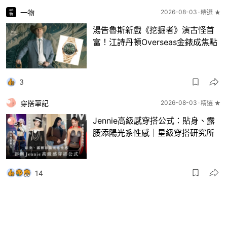
一物
2026-08-03
精選 ★
湯告魯斯新戲《挖掘者》演古怪首
富！江詩丹頓Overseas金錶成焦點
3
穿搭筆記
2026-08-03
精選 ★
Jennie高級感穿搭公式：貼身、露
腰添陽光系性感｜星級穿搭研究所
14
一物
2026-08-03
8月波鞋｜Jellyfish新色 + BEAMS