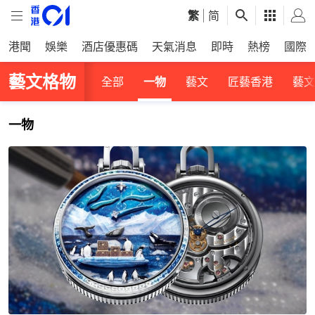
繁
|
简
港聞
娛樂
酒店優惠碼
天氣消息
即時
熱榜
國際
藝文格物
全部
一物
藝文
匠藝香港
藝文
一物