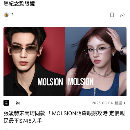
屬紀念款眼鏡
2
一物
2026-08-04
精選 ★
張凌赫宋雨琦同款 ！MOLSION陌森眼鏡攻港 定價親
民最平$748入手