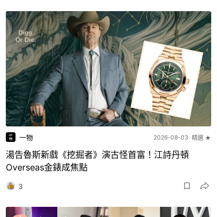
一物
2026-08-03
精選 ★
湯告魯斯新戲《挖掘者》演古怪首富！江詩丹頓
Overseas金錶成焦點
3