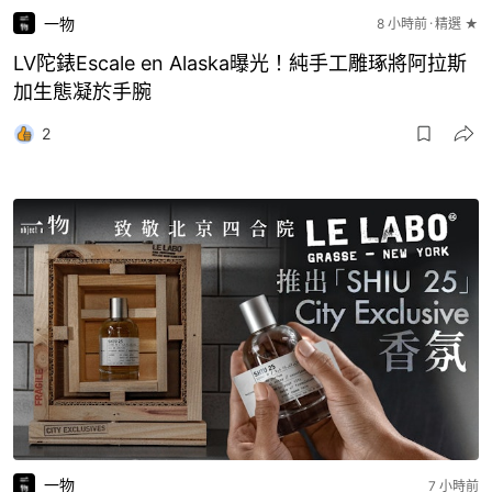
一物
8 小時前
精選 ★
LV陀錶Escale en Alaska曝光！純手工雕琢將阿拉斯
加生態凝於手腕
2
一物
7 小時前