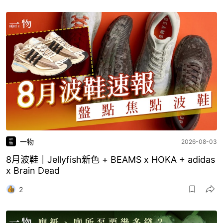
一物
2026-08-03
8月波鞋｜Jellyfish新色 + BEAMS x HOKA + adidas
x Brain Dead
2