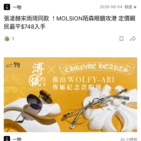
一物
2026-08-04
精選 ★
張凌赫宋雨琦同款 ！MOLSION陌森眼鏡攻港 定價親
民最平$748入手
1
一物
20 小時前