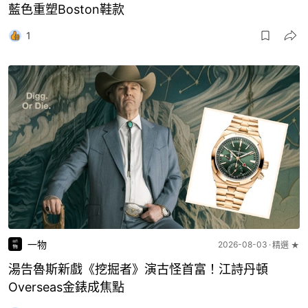
藍色重塑Boston鞋款
1
一物
2026-08-03
精選 ★
湯告魯斯新戲《挖掘者》演古怪首富！江詩丹頓
Overseas金錶成焦點