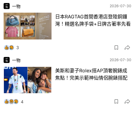
一物
2026-07-30
日本RAGTAG首間香港店登陸銅鑼
灣！精選名牌手袋+日牌古著率先看
3
一物
2026-07-30
美斯和妻子Rolex搭AP頂奢腕錶成
焦點！完美示範神仙情侶腕錶搭配
4
一物
2026-07-29
亞洲50最佳酒吧｜Bar Leone第三