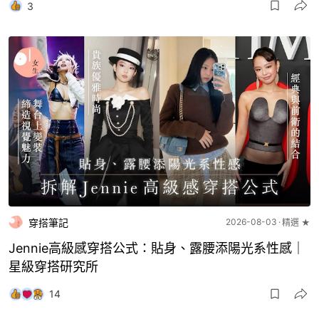
3
穿搭筆記
2026-08-03
精選 ★
Jennie高級感穿搭公式：貼身、露腰添陽光系性感｜
星級穿搭研究所
14