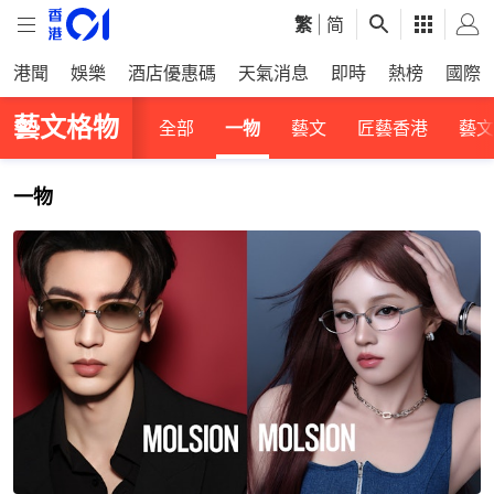
繁
|
简
港聞
娛樂
酒店優惠碼
天氣消息
即時
熱榜
國際
藝文格物
全部
一物
藝文
匠藝香港
藝文
一物