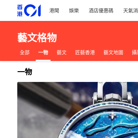
港聞
娛樂
酒店優惠碼
天氣消
藝文格物
全部
一物
藝文
匠藝香港
藝文地圖
攝
一物