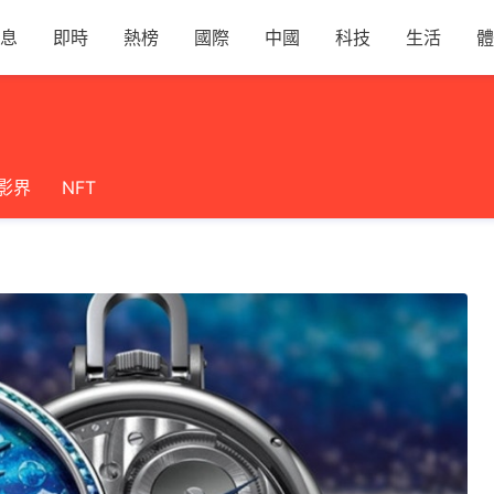
息
即時
熱榜
國際
中國
科技
生活
體
影界
NFT