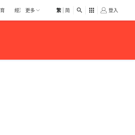
育
經濟
更多
01深圳
繁
觀點
|
简
健康
好食玩飛
登入
女