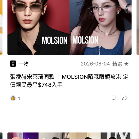
2026-08-04
一物
精選 ★
張凌赫宋雨琦同款 ！MOLSION陌森眼鏡攻港 定
價親民最平$748入手
1