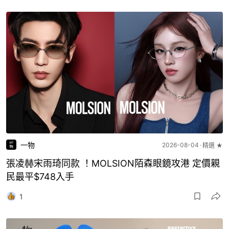
一物
2026-08-04
精選 ★
張凌赫宋雨琦同款 ！MOLSION陌森眼鏡攻港 定價親
民最平$748入手
1