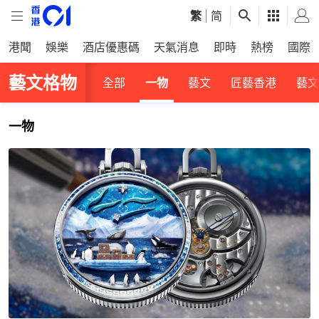
繁
|
简
港聞
娛樂
酒店優惠碼
天氣消息
即時
熱榜
國際
藝文格物
全部
一物
藝文
匠藝香港
藝文
一物