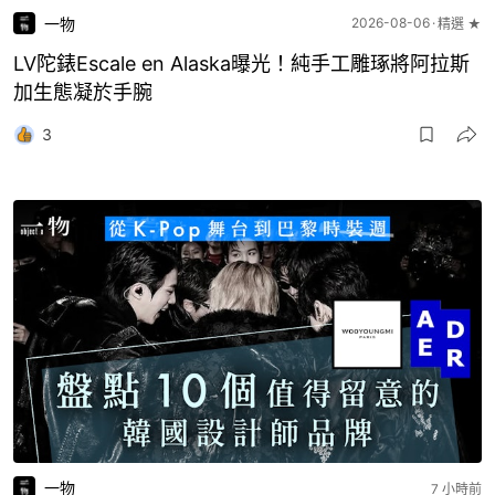
一物
2026-08-06
精選 ★
LV陀錶Escale en Alaska曝光！純手工雕琢將阿拉斯
加生態凝於手腕
3
一物
7 小時前