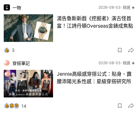
一物
2026-08-03
精選 ★
湯告魯斯新戲《挖掘者》演古怪首
富！江詩丹頓Overseas金錶成焦點
3
穿搭筆記
2026-08-03
精選 ★
Jennie高級感穿搭公式：貼身、露
腰添陽光系性感｜星級穿搭研究所
14
一物
2026-08-03
8月波鞋｜Jellyfish新色 + BEAMS