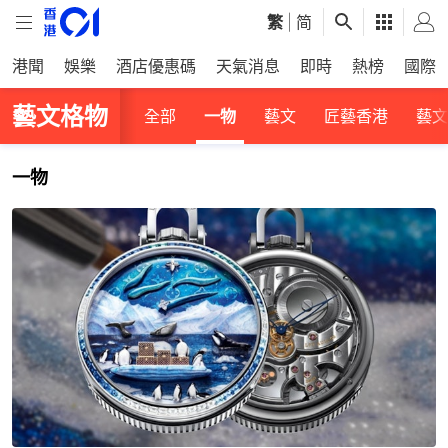
繁
|
简
港聞
娛樂
酒店優惠碼
天氣消息
即時
熱榜
國際
藝文格物
全部
一物
藝文
匠藝香港
藝文
一物