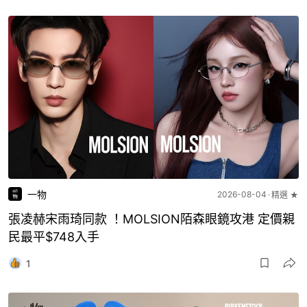
一物
2026-08-04
精選 ★
張凌赫宋雨琦同款 ！MOLSION陌森眼鏡攻港 定價親
民最平$748入手
1