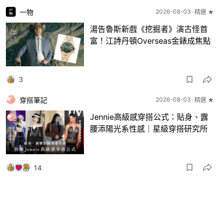
一物
2026-08-03
精選 ★
湯告魯斯新戲《挖掘者》演古怪首
富！江詩丹頓Overseas金錶成焦點
3
穿搭筆記
2026-08-03
精選 ★
Jennie高級感穿搭公式：貼身、露
腰添陽光系性感｜星級穿搭研究所
14
一物
2026-08-03
8月波鞋｜Jellyfish新色 + BEAMS