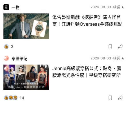
一物
2026-08-03
精選 ★
湯告魯斯新戲《挖掘者》演古怪首
富！江詩丹頓Overseas金錶成焦點
3
穿搭筆記
2026-08-03
精選 ★
Jennie高級感穿搭公式：貼身、露
腰添陽光系性感｜星級穿搭研究所
14
一物
2026-08-03
8月波鞋｜Jellyfish新色 + BEAMS