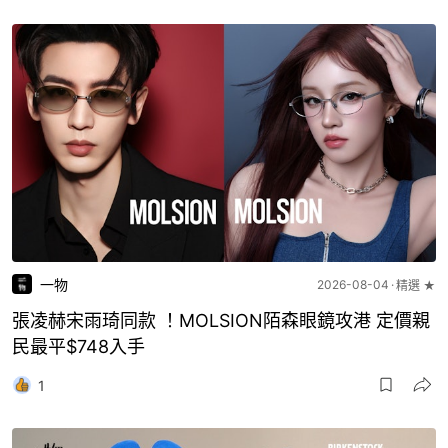
一物
2026-08-04
精選 ★
張凌赫宋雨琦同款 ！MOLSION陌森眼鏡攻港 定價親
民最平$748入手
1