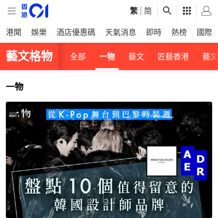
繁
|
简
港聞
娛樂
酒店優惠碼
天氣消息
即時
熱榜
國際
藝文格物
全部
一物
藝文
匠藝香港
藝文
一物