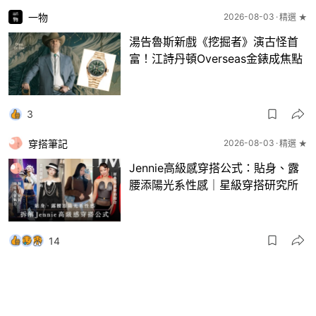
一物
2026-08-03
精選 ★
湯告魯斯新戲《挖掘者》演古怪首
富！江詩丹頓Overseas金錶成焦點
3
穿搭筆記
2026-08-03
精選 ★
Jennie高級感穿搭公式：貼身、露
腰添陽光系性感｜星級穿搭研究所
14
一物
2026-08-03
8月波鞋｜Jellyfish新色 + BEAMS