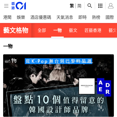
繁
|
简
港聞
娛樂
酒店優惠碼
天氣消息
即時
熱榜
國際
藝文格物
全部
一物
藝文
匠藝香港
藝文
一物