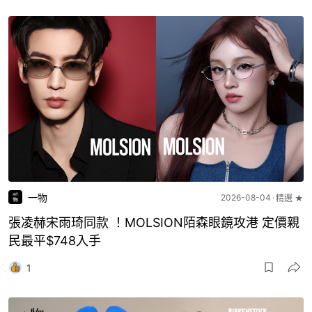
一物
2026-08-04
精選 ★
張凌赫宋雨琦同款 ！MOLSION陌森眼鏡攻港 定價親
民最平$748入手
1