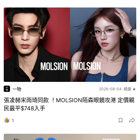
一物
2026-08-04
精選 ★
張凌赫宋雨琦同款 ！MOLSION陌森眼鏡攻港 定價親
民最平$748入手
1