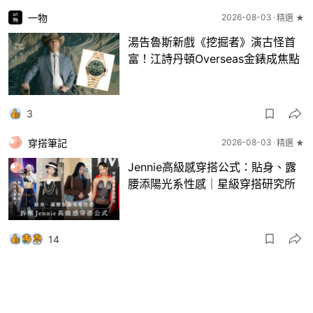
一物
2026-08-03
精選 ★
湯告魯斯新戲《挖掘者》演古怪首
富！江詩丹頓Overseas金錶成焦點
3
穿搭筆記
2026-08-03
精選 ★
Jennie高級感穿搭公式：貼身、露
腰添陽光系性感｜星級穿搭研究所
14
一物
2026-08-03
8月波鞋｜Jellyfish新色 + BEAMS