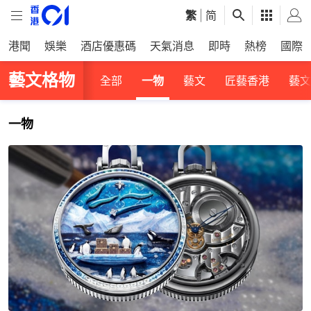
繁
|
简
港聞
娛樂
酒店優惠碼
天氣消息
即時
熱榜
國際
藝文格物
全部
一物
藝文
匠藝香港
藝文
一物