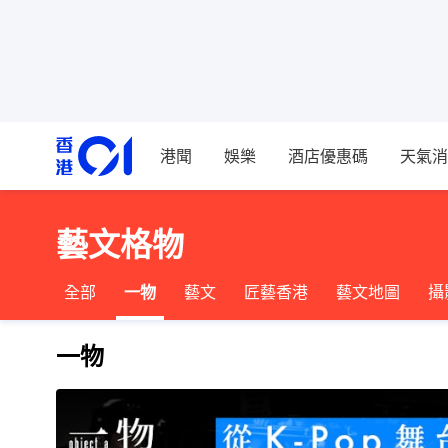
港聞
娛樂
酒店優惠碼
天氣消
藝文格物
全部
一物
藝文
匠藝香港
藝文地圖
攝
一物