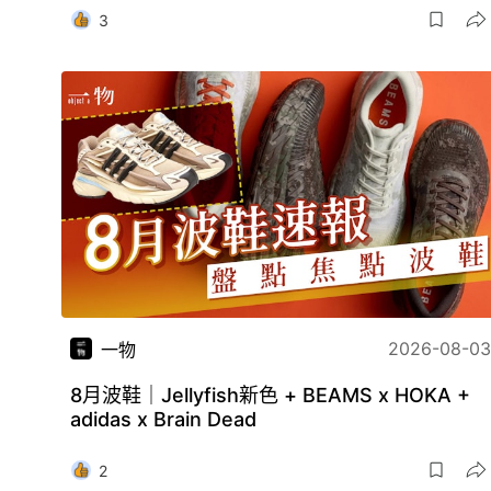
3
2026-08-03
一物
8月波鞋｜Jellyfish新色 + BEAMS x HOKA +
adidas x Brain Dead
2