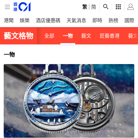
繁
|
简
港聞
娛樂
酒店優惠碼
天氣消息
即時
熱榜
國際
藝文格物
全部
一物
藝文
匠藝香港
藝文
一物