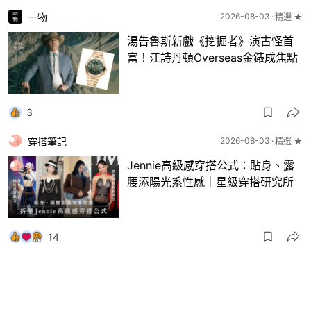
一物
2026-08-03
精選 ★
湯告魯斯新戲《挖掘者》演古怪首
富！江詩丹頓Overseas金錶成焦點
3
穿搭筆記
2026-08-03
精選 ★
Jennie高級感穿搭公式：貼身、露
腰添陽光系性感｜星級穿搭研究所
14
一物
2026-08-03
8月波鞋｜Jellyfish新色 + BEAMS