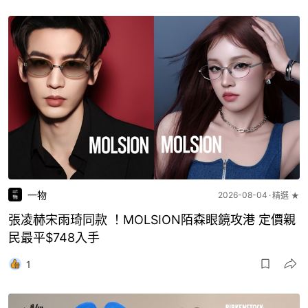
一物
2026-08-04
精選 ★
張凌赫宋雨琦同款 ！MOLSION陌森眼鏡攻港 定價親
民最平$748入手
1