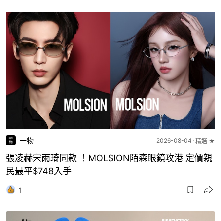
一物
2026-08-04
精選 ★
張凌赫宋雨琦同款 ！MOLSION陌森眼鏡攻港 定價親
民最平$748入手
1