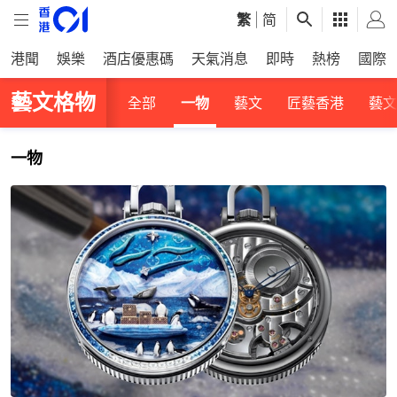
繁
|
简
港聞
娛樂
酒店優惠碼
天氣消息
即時
熱榜
國際
藝文格物
全部
一物
藝文
匠藝香港
藝文
一物