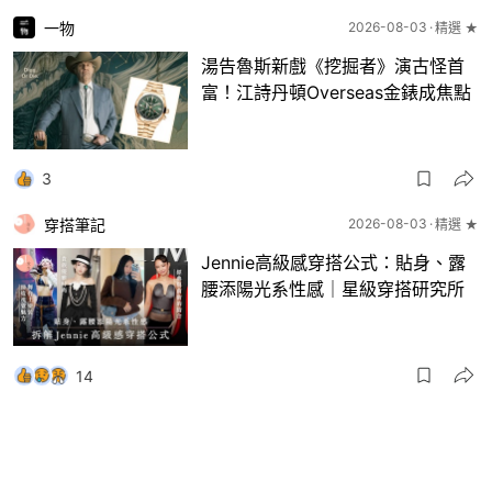
一物
2026-08-03
精選 ★
湯告魯斯新戲《挖掘者》演古怪首
富！江詩丹頓Overseas金錶成焦點
3
穿搭筆記
2026-08-03
精選 ★
Jennie高級感穿搭公式：貼身、露
腰添陽光系性感｜星級穿搭研究所
14
一物
2026-08-03
8月波鞋｜Jellyfish新色 + BEAMS